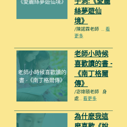
子洞:《愛麗
《愛麗絲夢遊仙境》
絲夢遊仙
境》
/陳諾霖老師 …
看
更多
老師小時候
喜歡讀的書 -
老師小時候喜歡讀的
《南丁格爾
書 -《南丁格爾傳》
傳》
/宓煒頤老師 身
處…
看更多
為什麽我這
麽喜歡《說