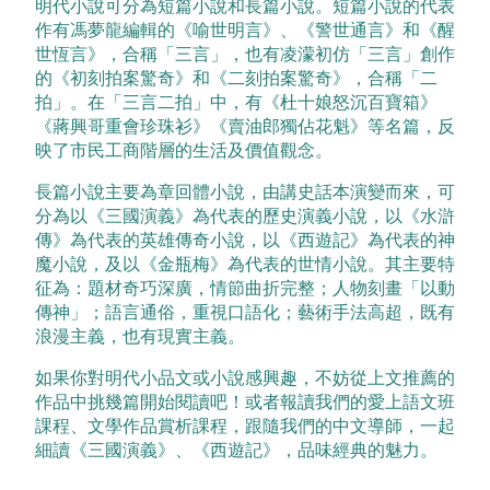
明代小說可分為短篇小說和長篇小說。短篇小說的代表
作有馮夢龍編輯的《喻世明言》、《警世通言》和《醒
世恆言》，合稱「三言」，也有凌濛初仿「三言」創作
的《初刻拍案驚奇》和《二刻拍案驚奇》，合稱「二
拍」。在「三言二拍」中，有《杜十娘怒沉百寶箱》
《蔣興哥重會珍珠衫》《賣油郎獨佔花魁》等名篇，反
映了市民工商階層的生活及價值觀念。
長篇小說主要為章回體小說，由講史話本演變而來，可
分為以《三國演義》為代表的歷史演義小說，以《水滸
傳》為代表的英雄傳奇小說，以《西遊記》為代表的神
魔小說，及以《金瓶梅》為代表的世情小說。其主要特
征為：題材奇巧深廣，情節曲折完整；人物刻畫「以動
傳神」；語言通俗，重視口語化；藝術手法高超，既有
浪漫主義，也有現實主義。
如果你對明代小品文或小說感興趣，不妨從上文推薦的
作品中挑幾篇開始閱讀吧！或者報讀我們的愛上語文班
課程、文學作品賞析課程，跟隨我們的中文導師，一起
細讀《三國演義》、《西遊記》，品味經典的魅力。