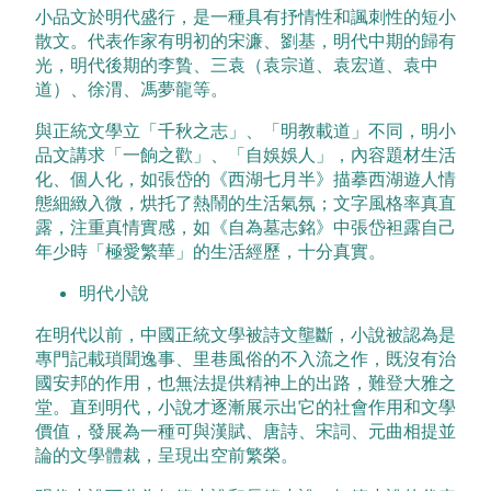
小品文於明代盛行，是一種具有抒情性和諷刺性的短小
散文。代表作家有明初的宋濂、劉基，明代中期的歸有
光，明代後期的李贄、三袁（袁宗道、袁宏道、袁中
道）、徐渭、馮夢龍等。
與正統文學立「千秋之志」、「明教載道」不同，明小
品文講求「一餉之歡」、「自娛娛人」，內容題材生活
化、個人化，如張岱的《西湖七月半》描摹西湖遊人情
態細緻入微，烘托了熱鬧的生活氣氛；文字風格率真直
露，注重真情實感，如《自為墓志銘》中張岱袒露自己
年少時「極愛繁華」的生活經歷，十分真實。
明代小說
在明代以前，中國正統文學被詩文壟斷，小說被認為是
專門記載瑣聞逸事、里巷風俗的不入流之作，既沒有治
國安邦的作用，也無法提供精神上的出路，難登大雅之
堂。直到明代，小說才逐漸展示出它的社會作用和文學
價值，發展為一種可與漢賦、唐詩、宋詞、元曲相提並
論的文學體裁，呈現出空前繁榮。