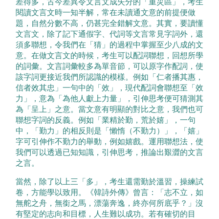
差得多，古今差異令文言文成失分的「重災區」，考生
閱讀文言文時一知半解，常在未讀通文意的前提便做
題，自然分數不高，仍甚完全錯解文意。其實，要讀懂
文言文，除了記下通假字、代詞等文言常見字詞外，還
須多聯想，令我們在「猜」的過程中掌握至少八成的文
意。在做文言文的時候，考生可以配詞聯想，回想所學
的詞彙。文言詞彙較多為單音節，可以原字作配詞，使
該字詞更接近我們所認識的模樣。例如「仁者播其惠，
信者效其忠」一句中的「效」，現代配詞會聯想至「效
力」，意為「為他人獻上力量」，引伸思考便可猜測其
為「呈上」之意。當文意有明顯的對比之意，我們也可
聯想字詞的反義。例如「業精於勤，荒於嬉」，一句
中，「勤力」的相反則是「懶惰（不勤力）」，「嬉」
字可引伸作不勤力的舉動，例如嬉戲。運用聯想法，使
我們可以透過已知知識，引伸思考，推論出艱澀的文言
之言。
當然，除了以上三「多」，考生還需勤於溫習，操練試
卷，方能學以致用。《韓詩外傳》曾言：「志不立，如
無舵之舟，無銜之馬，漂蕩奔逸，終亦何所底乎？」沒
有堅定的志向和目標，人生難以成功。若有確切的目