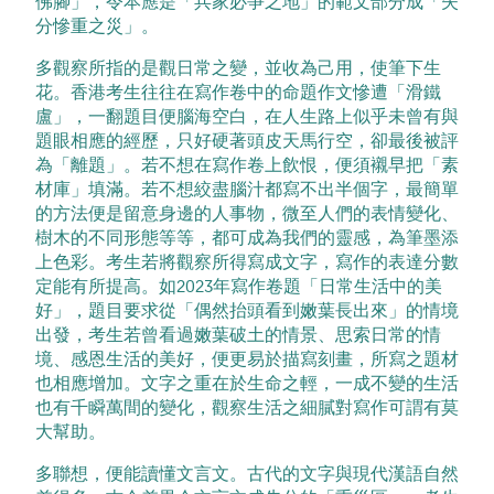
佛腳」，令本應是「兵家必爭之地」的範文部分成「失
分慘重之災」。
多觀察所指的是觀日常之變，並收為己用，使筆下生
花。香港考生往往在寫作卷中的命題作文慘遭「滑鐵
盧」，一翻題目便腦海空白，在人生路上似乎未曾有與
題眼相應的經歷，只好硬著頭皮天馬行空，卻最後被評
為「離題」。若不想在寫作卷上飲恨，便須襯早把「素
材庫」填滿。若不想絞盡腦汁都寫不出半個字，最簡單
的方法便是留意身邊的人事物，微至人們的表情變化、
樹木的不同形態等等，都可成為我們的靈感，為筆墨添
上色彩。考生若將觀察所得寫成文字，寫作的表達分數
定能有所提高。如2023年寫作卷題「日常生活中的美
好」，題目要求從「偶然抬頭看到嫩葉長出來」的情境
出發，考生若曾看過嫩葉破土的情景、思索日常的情
境、感恩生活的美好，便更易於描寫刻畫，所寫之題材
也相應增加。文字之重在於生命之輕，一成不變的生活
也有千瞬萬間的變化，觀察生活之細膩對寫作可謂有莫
大幫助。
多聯想，便能讀懂文言文。古代的文字與現代漢語自然