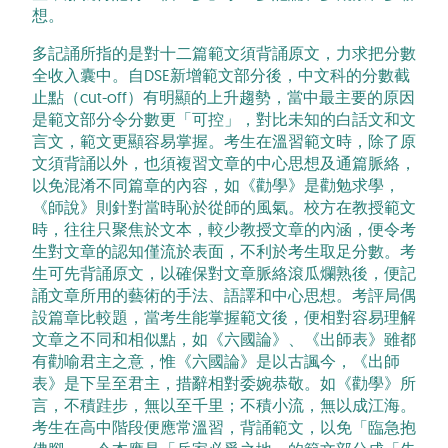
想。
多記誦所指的是對十二篇範文須背誦原文，力求把分數
全收入囊中。自DSE新增範文部分後，中文科的分數截
止點（cut-off）有明顯的上升趨勢，當中最主要的原因
是範文部分令分數更「可控」，對比未知的白話文和文
言文，範文更顯容易掌握。考生在溫習範文時，除了原
文須背誦以外，也須複習文章的中心思想及通篇脈絡，
以免混淆不同篇章的內容，如《勸學》是勸勉求學，
《師說》則針對當時恥於從師的風氣。校方在教授範文
時，往往只聚焦於文本，較少教授文章的內涵，便令考
生對文章的認知僅流於表面，不利於考生取足分數。考
生可先背誦原文，以確保對文章脈絡滾瓜爛熟後，便記
誦文章所用的藝術的手法、語譯和中心思想。考評局偶
設篇章比較題，當考生能掌握範文後，便相對容易理解
文章之不同和相似點，如《六國論》、《出師表》雖都
有勸喻君主之意，惟《六國論》是以古諷今，《出師
表》是下呈至君主，措辭相對委婉恭敬。如《勸學》所
言，不積跬步，無以至千里；不積小流，無以成江海。
考生在高中階段便應常溫習，背誦範文，以免「臨急抱