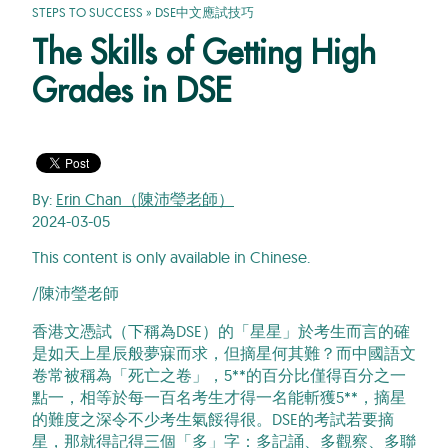
STEPS TO SUCCESS
»
DSE中文應試技巧
The Skills of Getting High
Grades in DSE
By:
Erin Chan（陳沛瑩老師）
2024-03-05
This content is only available in Chinese.
/陳沛瑩老師
香港文憑試（下稱為DSE）的「星星」於考生而言的確
是如天上星辰般夢寐而求，但摘星何其難？而中國語文
卷常被稱為「死亡之卷」，5**的百分比僅得百分之一
點一，相等於每一百名考生才得一名能斬獲5**，摘星
的難度之深令不少考生氣餒得很。DSE的考試若要摘
星，那就得記得三個「多」字：多記誦、多觀察、多聯