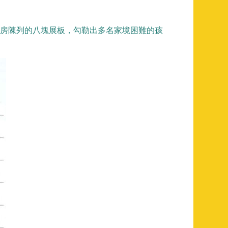
四號房陳列的八塊展板，勾勒出多名家境困難的孩