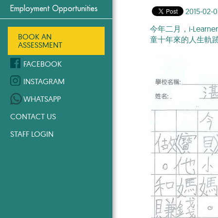
Employment Opportunities
2015-02-0
今年二月，i-Le
BOOK AN
童十年來的人生軌
ASSESSMENT
FACEBOOK
INSTAGRAM
WHATSAPP
CONTACT US
STAFF LOGIN