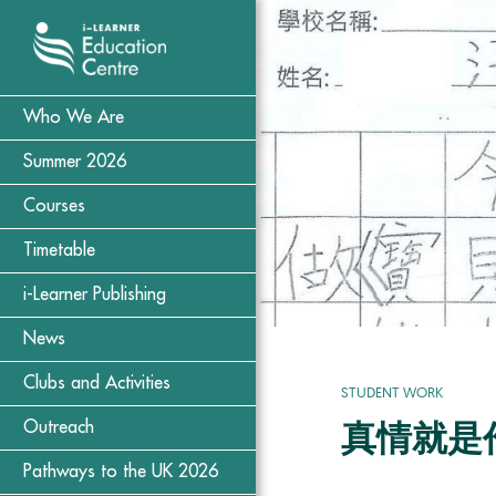
Who We Are
Summer 2026
Courses
Timetable
i-Learner Publishing
News
Clubs and Activities
STUDENT WORK
Outreach
真情就是
Pathways to the UK 2026