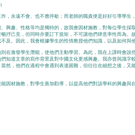
1
，永遠不會、也不應停歇；而老師的職責便是好好引導學生，
興趣、性格等均是獨特的，故我會因材施教，對每位學生採取
者暢抒己見，但同時亦要訂下規矩，不可讓他們肆意率性而為。
或不及。因此，我會根據學生的性情教授他們知識，以及如何與
在激發學生潛能，使他們主動學習。為此，我在上課時會說些
他們知道文章的寫作背景及對中國文化更感興趣。我亦曾與識字
。當然，他們在過程中會遇到表達困難，但往往在細想之後，又
因材施教，對學生善加勸導，以提高他們對該學科的興趣與