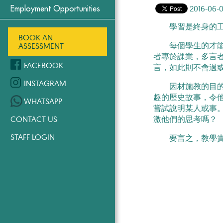
2016-06-0
Employment Opportunities
學習是終身的工作
BOOK AN
每個學生的才能、
ASSESSMENT
者專於課業，多言
FACEBOOK
言，如此則不會過
INSTAGRAM
因材施教的目的則
趣的歷史故事，令
WHATSAPP
嘗試說明某人或事
激他們的思考嗎？
CONTACT US
STAFF LOGIN
要言之，教學貴能