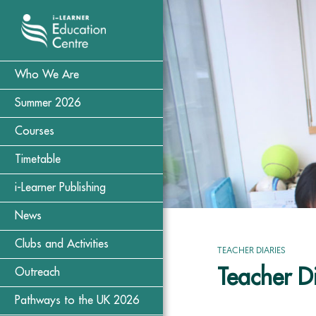
Who We Are
Summer 2026
Courses
Timetable
i-Learner Publishing
News
Clubs and Activities
TEACHER DIARIES
Teacher Di
Outreach
Pathways to the UK 2026