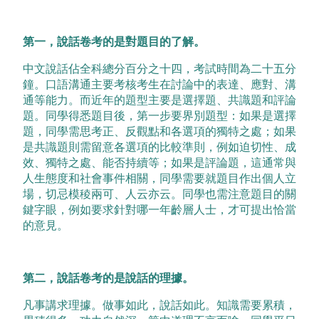
第一，
說話卷
考的是對題目的了解。
中文說話佔全科總分百分之十四，考試時間為二十五分
鐘。口語溝通主要考核考生在討論中的表達、應對、溝
通等能力。而近年的題型主要是選擇題、共識題和評論
題。同學得悉題目後，第一步要界別題型：如果是選擇
題，同學需思考正、反觀點和各選項的獨特之處；如果
是共識題則需留意各選項的比較準則，例如迫切性、成
效、獨特之處、能否持續等；如果是評論題，這通常與
人生態度和社會事件相關，同學需要就題目作出個人立
場，切忌模稜兩可、人云亦云。同學也需注意題目的關
鍵字眼，例如要求針對哪一年齡層人士，才可提出恰當
的意見。
第二，
說話卷
考的是說話的理據。
凡事講求理據。做事如此，說話如此。知識需要累積，