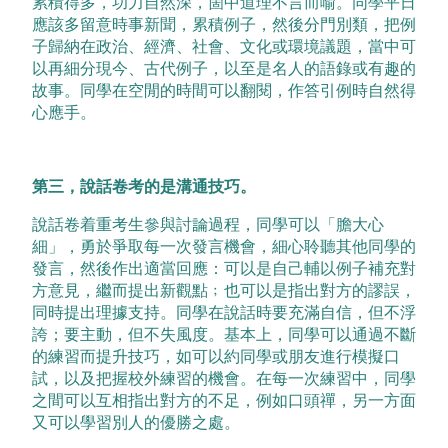
累積得多，功力自然深，箇中道理不言而喻。同學平日
應該多留意時事新聞，累積例子，然後分門別類，把例
子歸納在政治、經濟、社會、文化或環境議題，當中可
以再細分現今、古代例子，以至是名人的語錄或有趣的
故事。同學在空閒的時間可以翻閱，作答引例時自然得
心應手。
第三，
說話卷
考的是溝通技巧。
說話卷着重考生參與討論過程，同學可以「膽大心
細」，勇於爭取每一次發言機會，細心聆聽其他同學的
發言，然後作出適當回應：可以是自己輔以例子補充對
方意見，繼而提出新觀點﹔也可以是指出對方的謬誤，
同時提出理據支持。同學在說話時要充滿自信，但不浮
誇；要主動，但不失風度。基本上，同學可以通過不斷
的練習而提升技巧，如可以約同學或朋友進行模擬口
試，以及把握校外練習的機會。在每一次練習中，同學
之間可以互相指出對方的不足，例如口頭禪，另一方面
又可以學習別人的優勝之處。