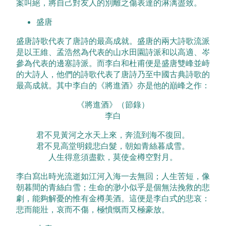
案叫絕，將自己對友人的別離之傷表達的淋漓盡致。
盛唐
盛唐詩歌代表了唐詩的最高成就。盛唐的兩大詩歌流派
是以王維、孟浩然為代表的山水田園詩派和以高適、岑
參為代表的邊塞詩派。而李白和杜甫便是盛唐雙峰並峙
的大詩人，他們的詩歌代表了唐詩乃至中國古典詩歌的
最高成就。其中李白的《將進酒》亦是他的巔峰之作：
《將進酒》（節錄）
李白
君不見黃河之水天上來，奔流到海不復回。
君不見高堂明鏡悲白髮，朝如青絲暮成雪。
人生得意須盡歡，莫使金樽空對月。
李白寫出時光流逝如江河入海一去無回；人生苦短，像
朝暮間的青絲白雪；生命的渺小似乎是個無法挽救的悲
劇，能夠解憂的惟有金樽美酒。這便是李白式的悲哀：
悲而能壯，哀而不傷，極憤慨而又極豪放。