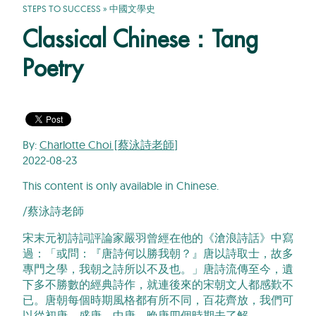
STEPS TO SUCCESS
»
中國文學史
Classical Chinese：Tang
Poetry
By:
Charlotte Choi [蔡泳詩老師]
2022-08-23
This content is only available in Chinese.
/蔡泳詩老師
宋末元初詩詞評論家嚴羽曾經在他的《滄浪詩話》中寫
過：「或問：『唐詩何以勝我朝？』唐以詩取士，故多
專門之學，我朝之詩所以不及也。」唐詩流傳至今，遺
下多不勝數的經典詩作，就連後來的宋朝文人都感歎不
已。唐朝每個時期風格都有所不同，百花齊放，我們可
以從初唐、盛唐、中唐、晚唐四個時期去了解。