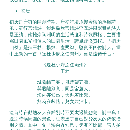
初唐
初唐是唐詩的開創時期。唐初詩壇承襲齊樑的浮靡詩
風，流行宮體詩，能夠擺脫宮體詩浮靡詩風影響的詩人
是王績，他推崇陶淵明的生活態度和詩歌風格，主要描
寫田園風光和個人的田園生活，詩風疏淡質樸。「初唐
四傑」是指王勃、楊炯、盧照鄰、駱賓王四位詩人。當
中王勃的一首《送杜少府之任蜀州》更是流傳千古：
《送杜少府之任蜀州》
王勃
城闕輔三秦，風煙望五津。
與君離別意，同是宦遊人。
海內存知己，天涯若比鄰。
無為在歧路，兒女共沾巾。
這首詩在勸勉友人在離別時不要太過於悲傷，詩中寫了
送別時候周圍的景色，也表達了自己對於友人的依依惜
別之情。其中一句「海內存知己，天涯若比鄰」讓人拍