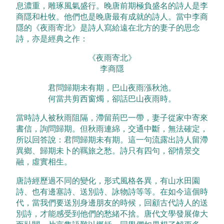
息濃重，雕琢風氣盛行。晚唐前期極負盛名的詩人是李
商隱和杜牧。他們也是晚唐最有成就的詩人。當中李商
隱的《夜雨寄北》是詩人寫給遠在北方的妻子的思念
詩，亦是經典之作：
《夜雨寄北》
李商隱
君問歸期未有期，巴山夜雨漲秋池。
何當共剪西窗燭，卻話巴山夜雨時。
當時詩人被秋雨阻隔，滯留荊巴一帶，妻子從家中寄來
書信，詢問歸期。但秋雨連綿，交通中斷，無法確定，
所以回答說：君問歸期未有期。這一句流露出詩人留滯
異鄉、歸期未卜的羈旅之愁。詩只有四句，卻情景交
融，虛實相生。
唐詩經歷過不同的變化，形式風格各異，有山水田園
詩、也有邊塞詩、送別詩、詠物詩等等。在如今這個時
代，當我們要送別身邊朋友的時候，回顧古代詩人的送
別詩，才能感受到他們的愁緒不捨。唐代文學發展偉大