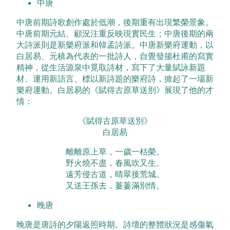
中唐
中唐前期詩歌創作處於低潮，後期重有出現繁榮景象。
中唐前期元結、顧況注重反映現實民生；中唐後期的兩
大詩派則是新樂府派和韓孟詩派。中唐新樂府運動，以
白居易、元稹為代表的一批詩人，自覺發揚杜甫的寫實
精神，從生活源泉中覓取詩材，寫下了大量賦詠新題
材、運用新語言、標以新詩題的樂府詩，掀起了一場新
樂府運動。白居易的《賦得古原草送別》展現了他的才
情：
《賦得古原草送別》
白居易
離離原上草，一歲一枯榮。
野火燒不盡，春風吹又生。
遠芳侵古道，晴翠接荒城。
又送王孫去，萋萋滿別情。
晚唐
晚唐是唐詩的夕陽返照時期。詩壇的整體狀況是感傷氣