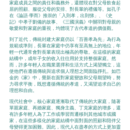
家庭成員之間的責任和義務外，還體現在對父母飲食起
居的照顧、服從父母的安排、對長輩的禮儀等。如孔子
在《論語·學而》推崇的「入則孝，出則悌」、《史
記》中孝子劉備的故事、《三國演義》中關羽對母親的
敬愛和對家庭的重視，均體現了古代孝道的價值觀。
到了近代，傳統封建大家庭仍以「百善孝為先」為行為
規範或準則，長輩在家庭中仍享有至高無上的地位，年
輕一代通常會對長輩表現出極高的尊敬。在這樣的家庭
結構中，成年子女的收入往往用於支持整個家庭。然
而，許多年輕人在職業選擇和生活方式上渴望獨立，這
使他們在遵循傳統與追求個人理想之間面臨掙扎。如巴
金的《家》中，覺新在面對家庭變故和父母期望時，努
力尋求平衡，既想遵循傳統的孝道，又渴望追求自己的
理想和自由。
現代社會中，核心家庭逐漸取代了傳統的大家庭，隨著
單親家庭、再婚家庭、獨身主義、丁克家庭的增多，還
有許多年輕人為了工作或學習而遷移到其他城市或國
家，在這些多樣化的家庭結構中面對面的照顧和陪伴父
母變得更加困難。因此，現代人在盡孝的方式上更加靈