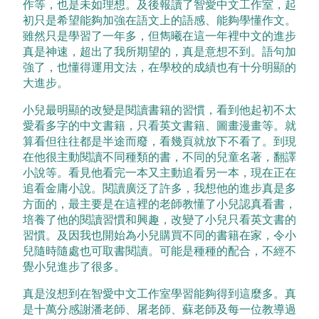
作等，也是未如理想。及後報讀了智愛中文工作室，起
初只是希望能夠加強在語文上的語感、能夠學懂作文。
雖然只是學習了一年多，但雋曦在這一年裡中文的進步
真是神速，超出了我所期望的，真是意想不到。語句加
強了，也懂得運用文法，在學校的成績也有十分明顯的
大進步。
小兒最明顯的改變是閱讀書籍的習慣，看到他起初不太
愛看多字的中文書籍，只看英文書籍、圖畫漫畫等。就
算看但往往都是半途而廢，看幾頁就放下不看了。到現
在他很主動閱讀不同種類的書，不同的兒童名著，翻譯
小說等。看見他看完一本又主動追看另一本，現在正在
追看金庸小說。閱讀廣泛了許多，我想他的進步真是多
方面的，最主要是在這裡的老師教懂了小兒認真看書，
培養了他的閱讀習慣和興趣，改變了小兒只看英文書的
習慣。及因我也開始為小兒購買不同的書籍在家，令小
兒隨時隨處也可取書閱讀。可能是種種的配合，不經不
覺小兒進步了很多。
真是沒想到在智愛中文工作室學習能夠得到這麼多。真
是十萬分感謝潘老師、屠老師、蘇老師及每一位教導過