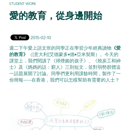
STUDENT WORK
愛的教育，從身邊開始
2015-02-10
週二下午愛上語文班的同學正在學習少年經典讀物
《愛
的教育》
（[意大利]艾德蒙多•德•亞米契斯）。今天的
課堂上，我們閱讀了《掃煙囪的孩子》、《燒炭工和紳
士》及《媽媽的話：窮人》三則短文，並對弱勢群體這
一話題展開了討論。同學們更利用課餘時間，製作了一
份簡報——在香港，我們可以怎樣幫助有需要的人士？