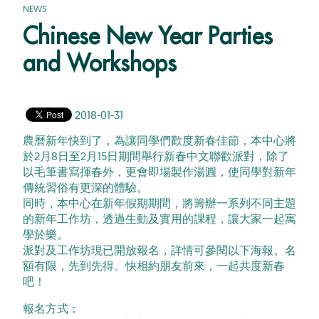
NEWS
Chinese New Year Parties
and Workshops
2018-01-31
農曆新年快到了，為讓同學們歡度新春佳節，
本中心將
於2月8日至2月15日期間舉行新春中文聯歡派對，
除了
以毛筆書寫揮春外，更會即場製作湯圓，
使同學對新年
傳統習俗有更深的體驗。
同時，本中心在新年假期期間，
將籌辦一系列不同主題
的新年工作坊，透過生動及實用的課程，
讓大家一起寓
學於樂。
派對及工作坊現已開放報名，詳情可參閱以下海報。名
額有限，
先到先得。快相約朋友前來，一起共度新春
吧！
報名方式：