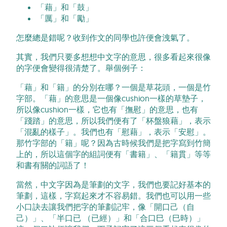
「藉」和「鼓」
「厲」和「勵」
怎麼總是錯呢？收到作文的同學也許便會洩氣了。
其實，我們只要多想想中文字的意思，很多看起來很像
的字便會變得很清楚了。舉個例子：
「藉」和「籍」的分別在哪？一個是草花頭，一個是竹
字部。「藉」的意思是一個像cushion一樣的草墊子，
所以像cushion一樣，它也有「撫慰」的意思，也有
「踐踏」的意思，所以我們便有了「杯盤狼藉」，表示
「混亂的樣子」。我們也有「慰藉」，表示「安慰」。
那竹字部的「籍」呢？因為古時候我們是把字寫到竹簡
上的，所以這個字的組詞便有「書籍」、「籍貫」等等
和書有關的詞語了！
當然，中文字因為是筆劃的文字，我們也要記好基本的
筆劃，這樣，字寫起來才不容易錯。我們也可以用一些
小口訣去讓我們把字的筆劃記牢，像「開口己（自
己）」、「半口已 （已經）」和「合口巳（巳時）」