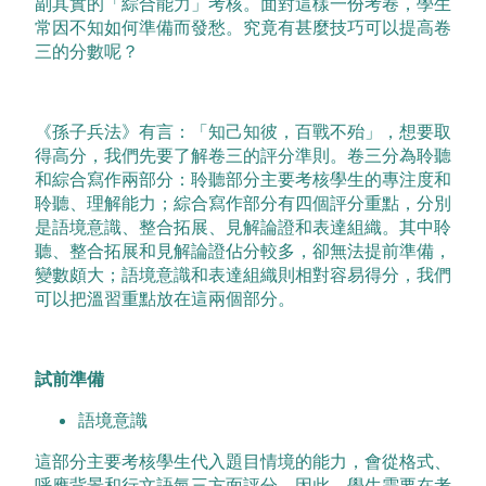
副其實的「綜合能力」考核。面對這樣一份考卷，學生
常因不知如何準備而發愁。究竟有甚麼技巧可以提高卷
三的分數呢？
《孫子兵法》有言：「知己知彼，百戰不殆」，想要取
得高分，我們先要了解卷三的評分準則。卷三分為聆聽
和綜合寫作兩部分：聆聽部分主要考核學生的專注度和
聆聽、理解能力；綜合寫作部分有四個評分重點，分別
是語境意識、整合拓展、見解論證和表達組織。其中聆
聽、整合拓展和見解論證佔分較多，卻無法提前準備，
變數頗大；語境意識和表達組織則相對容易得分，我們
可以把溫習重點放在這兩個部分。
試前準備
語境意識
這部分主要考核學生代入題目情境的能力，會從格式、
呼應背景和行文語氣三方面評分。因此，學生需要在考