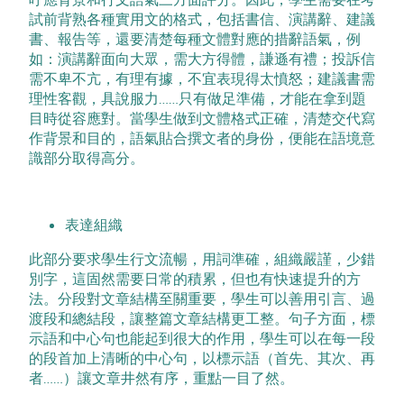
試前背熟各種實用文的格式，包括書信、演講辭、建議
書、報告等，還要清楚每種文體對應的措辭語氣，例
如：演講辭面向大眾，需大方得體，謙遜有禮；投訴信
需不卑不亢，有理有據，不宜表現得太憤怒；建議書需
理性客觀，具說服力……只有做足準備，才能在拿到題
目時從容應對。當學生做到文體格式正確，清楚交代寫
作背景和目的，語氣貼合撰文者的身份，便能在語境意
識部分取得高分。
表達組織
此部分要求學生行文流暢，用詞準確，組織嚴謹，少錯
別字，這固然需要日常的積累，但也有快速提升的方
法。分段對文章結構至關重要，學生可以善用引言、過
渡段和總結段，讓整篇文章結構更工整。句子方面，標
示語和中心句也能起到很大的作用，學生可以在每一段
的段首加上清晰的中心句，以標示語（首先、其次、再
者……）讓文章井然有序，重點一目了然。