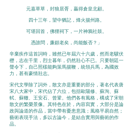
元嘉草草，封狼居胥，贏得倉皇北顧。
四十三年，望中猶記，烽火揚州路。
可堪回首，佛狸祠下，一片神鴉社鼓。
憑誰問，廉頗老矣，尚能飯否？」
辛棄疾作這首詞時，雖然已年屆六十六歲，然而老驥伏
櫪，志在千里，烈士暮年，仍然壯心不已。只要朝廷一
聲令下，自己照樣能夠策馬揚鞭，統領兵馬，為國效
力，甚有豪情壯志。
宋代文學除了詞外，散文亦是重要的部分，著名代表唐
宋八大家中，宋代佔了六位，包括歐陽修、蘇洵、蘇
軾、蘇轍、王安石、曾鞏。他們各有風格，構成了宋朝
散文的繁榮景像。其特色在於，內容寫實，大部分是論
政與論道的作品，當中帶有憂患意識；風格平易自然；
藝術表現手法，多以古論今，是結合實用與藝術的作
品。