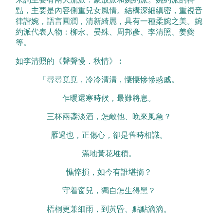
點，主要是內容側重兒女風情。結構深細縝密，重視音
律諧婉，語言圓潤，清新綺麗，具有一種柔婉之美。婉
約派代表人物：柳永、晏殊、周邦彥、李清照、姜夔
等。
如李清照的《聲聲慢．秋情》︰
「尋尋覓覓，冷冷清清，悽悽慘慘慼戚。
乍暖還寒時候，最難將息。
三杯兩盞淡酒，怎敵他、晚來風急？
雁過也，正傷心，卻是舊時相識。
滿地黃花堆積。
憔悴損，如今有誰堪摘？
守着窗兒，獨自怎生得黑？
梧桐更兼細雨，到黃昏、點點滴滴。