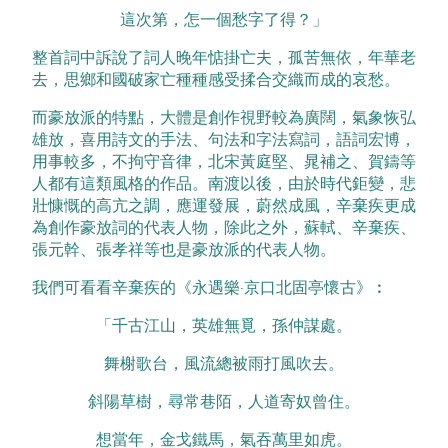
這次第，怎一個愁字了得？」
整首詞中訴說了詞人晚年惦掛亡夫，孤苦無依，年華老
去，思鄉和國破家亡種種感受揉合交織而成的哀愁。
而豪放派的特點，大體是創作視野較為廣闊，氣象恢弘
雄放，喜用詩文的手法、句法和字法寫詞，語詞宏博，
用事較多，不拘守音律，北宋黃庭堅、晁補之、賀鑄等
人都有這類風格的作品。南渡以後，由於時代鉅變，悲
壯慷慨的高亢之調，應運發展，蔚然成風，辛棄疾更成
為創作豪放詞的代表人物，除此之外，蘇軾、辛棄疾、
張元幹、張孝祥等也是豪放派的代表人物。
我們可看看辛棄疾的《永遇樂·京口北固亭懷古》︰
「千古江山，英雄無覓，孫仲謀處。
舞榭歌台，風流總被雨打風吹去。
斜陽草樹，尋常巷陌，人道寄奴曾住。
想當年，金戈鐵馬，氣吞萬里如虎。