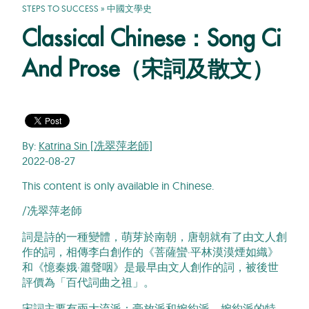
STEPS TO SUCCESS
»
中國文學史
Classical Chinese：Song Ci
And Prose（宋詞及散文）
By:
Katrina Sin [冼翠萍老師]
2022-08-27
This content is only available in Chinese.
/冼翠萍老師
詞是詩的一種變體，萌芽於南朝，唐朝就有了由文人創
作的詞，相傳李白創作的《菩薩蠻·平林漠漠煙如織》
和《憶秦娥·簫聲咽》是最早由文人創作的詞，被後世
評價為「百代詞曲之祖」。
宋詞主要有兩大流派：豪放派和婉約派。婉約派的特