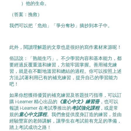
）他的生命。
（答案：挽救）
我們可以把「危殆」「爭分奪秒」摘抄到本子中。
此外，閱讀理解題的文章也是很好的寫作素材來源呢！
俗話說：「熟能生巧」。不少學習內容和基本能力，都
要經過反覆重溫和練習，方能牢固掌握。善用補充練
習，就是在不斷地溫習和總結的過程。你可以按照上述
方法,試著利用已有的補充練習，提升自己的學習能力
吧！
如果你想獲得優質的補充練習及答題技巧指導，可以訂
購 i-Learner 精心出品的
《童心中文》練習冊
，也可以
報讀 i-Learner 在考試季推出的
考試強化課程
，或是常
規的
童心中文課程
。我們會提供度身訂造的練習，並由
經驗豐富的老師講解，讓學生在考試前有充足的準備，
踏上考試成功之路！