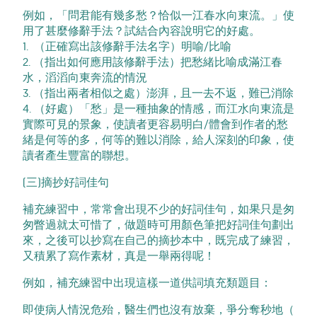
例如，「問君能有幾多愁？恰似一江春水向東流。」使
用了甚麼修辭手法？試結合內容說明它的好處。
1. （正確寫出該修辭手法名字）明喻/比喻
2. （指出如何應用該修辭手法）把愁緒比喻成滿江春
水，滔滔向東奔流的情況
3. （指出兩者相似之處）澎湃，且一去不返，難已消除
4. （好處）「愁」是一種抽象的情感，而江水向東流是
實際可見的景象，使讀者更容易明白/體會到作者的愁
緒是何等的多，何等的難以消除，給人深刻的印象，使
讀者產生豐富的聯想。
(三)摘抄好詞佳句
補充練習中，常常會出現不少的好詞佳句，如果只是匆
匆瞥過就太可惜了，做題時可用顏色筆把好詞佳句劃出
來，之後可以抄寫在自己的摘抄本中，既完成了練習，
又積累了寫作素材，真是一舉兩得呢！
例如，補充練習中出現這樣一道供詞填充類題目：
即使病人情況危殆，醫生們也沒有放棄，爭分奪秒地（