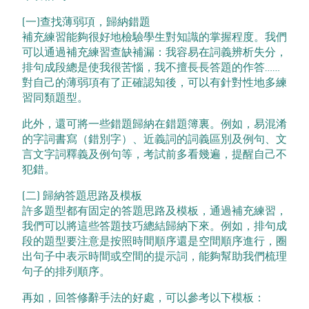
(一)查找薄弱項，歸納錯題
補充練習能夠很好地檢驗學生對知識的掌握程度。我們
可以通過補充練習查缺補漏：我容易在詞義辨析失分，
排句成段總是使我很苦惱，我不擅長長答題的作答……
對自己的薄弱項有了正確認知後，可以有針對性地多練
習同類題型。
此外，還可將一些錯題歸納在錯題簿裏。例如，易混淆
的字詞書寫（錯別字）、近義詞的詞義區別及例句、文
言文字詞釋義及例句等，考試前多看幾遍，提醒自己不
犯錯。
(二) 歸納答題思路及模板
許多題型都有固定的答題思路及模板，通過補充練習，
我們可以將這些答題技巧總結歸納下來。例如，排句成
段的題型要注意是按照時間順序還是空間順序進行，圈
出句子中表示時間或空間的提示詞，能夠幫助我們梳理
句子的排列順序。
再如，回答修辭手法的好處，可以參考以下模板：