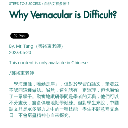
STEPS TO SUCCESS
»
白話文有多難？
Why Vernacular is Difficult?
By:
Mr. Tang（鄧裕東老師）
2023-05-20
This content is only available in Chinese.
/鄧裕東老師
「學海無涯，唯勤是岸」，但對於學習白話文，筆者並
不認同這種做法。誠然，這句話有一定道理，但也嚇怕
了一眾學子。勤奮地鑽研學問是學者的天職，他們可以
不分晝夜，寢食俱廢地勤學勤練。但對學生來說，中國
語文只是眾多能力之中的一種技能，學生不願意夸父逐
日，不會窮盡精神心血來探究。