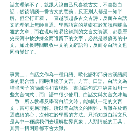
話文理解不了，就跟人說自己只喜歡古文，不喜歡白
話，然後胡謅一番古文的意義，反正別人都是一知半
解。
但歪打正着，一直越讀越多古文古詩，反而在白話
文的理解上無師自通。
學習語言的基礎在於閱讀精闢高
雅的文章，而在現時較易接觸到的文言文資源，都是歷
史長河中披沙揀金而遺留下的文字，必然是最優秀的中
文。如此長時間吸收中文的文辭語句，反而令白話文也
同時變好了。
事實上，白話文作為一種口語、歐化語和部份古漢語詞
彙的混合體，同時借鑑了文言、方言、口語。白話文為
增強句子的簡練性和表現性，書面語句式中經常沿用一
些文言句式，而口語中很少使用。白話文與文言文殊無
二致，所以教導及學習白話文時，能輔以一定的文言
文，當可更易理解。
所以問白話文的困難，首難在於追
逐成績的心，次難在於學習的方法。只消知道白話文只
是其中一種讓我們去理解世界真象，人類情感的工具，
其實一切困難都不會太難。