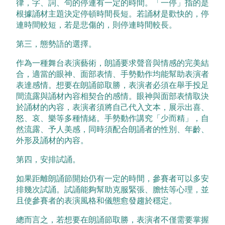
律，字、詞、句的停連有一定的時間。「一停」指的是
根據誦材主題決定停頓時間長短。若誦材是歡快的，停
連時間較短，若是悲傷的，則停連時間較長。
第三，態勢語的選擇。
作為一種舞台表演藝術，朗誦要求聲音與情感的完美結
合，適當的眼神、面部表情、手勢動作均能幫助表演者
表達感情。想要在朗誦節取勝，表演者必須在舉手投足
間流露與誦材內容相契合的感情。眼神與面部表情取決
於誦材的內容，表演者須將自己代入文本，展示出喜、
怒、哀、樂等多種情緒。手勢動作講究「少而精」，自
然流露、予人美感，同時須配合朗誦者的性別、年齡、
外形及誦材的內容。
第四，安排試誦。
如果距離朗誦節開始仍有一定的時間，參賽者可以多安
排幾次試誦。試誦能夠幫助克服緊張、膽怯等心理，並
且使參賽者的表演風格和儀態愈發趨於穩定。
總而言之，若想要在朗誦節取勝，表演者不僅需要掌握