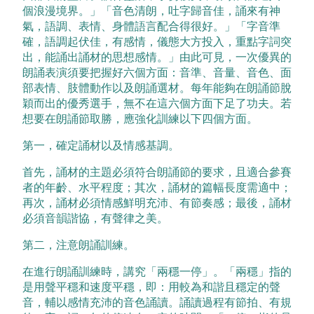
個浪漫境界。」「音色清朗，吐字歸音佳，誦來有神
氣，語調、表情、身體語言配合得很好。」「字音準
確，語調起伏佳，有感情，儀態大方投入，重點字詞突
出，能誦出誦材的思想感情。」由此可見，一次優異的
朗誦表演須要把握好六個方面：音準、音量、音色、面
部表情、肢體動作以及朗誦選材。每年能夠在朗誦節脫
穎而出的優秀選手，無不在這六個方面下足了功夫。若
想要在朗誦節取勝，應強化訓練以下四個方面。
第一，確定誦材以及情感基調。
首先，誦材的主題必須符合朗誦節的要求，且適合參賽
者的年齡、水平程度；其次，誦材的篇幅長度需適中；
再次，誦材必須情感鮮明充沛、有節奏感；最後，誦材
必須音韻諧協，有聲律之美。
第二，注意朗誦訓練。
在進行朗誦訓練時，講究「兩穩一停」。「兩穩」指的
是用聲平穩和速度平穩，即：用較為和諧且穩定的聲
音，輔以感情充沛的音色誦讀。誦讀過程有節拍、有規