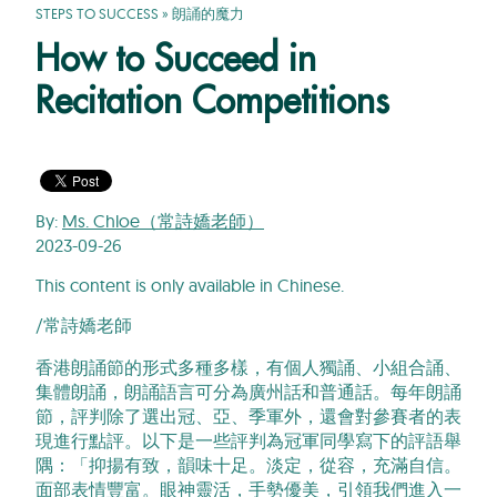
STEPS TO SUCCESS
»
朗誦的魔力
How to Succeed in
Recitation Competitions
By:
Ms. Chloe（常詩嬌老師）
2023-09-26
This content is only available in Chinese.
/常詩嬌老師
香港朗誦節的形式多種多樣，有個人獨誦、小組合誦、
集體朗誦，朗誦語言可分為廣州話和普通話。每年朗誦
節，評判除了選出冠、亞、季軍外，還會對參賽者的表
現進行點評。以下是一些評判為冠軍同學寫下的評語舉
隅：「抑揚有致，韻味十足。淡定，從容，充滿自信。
面部表情豐富。眼神靈活，手勢優美，引領我們進入一