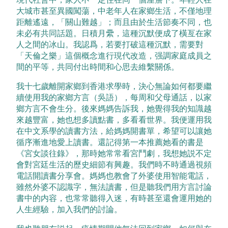
大城市甚至異國闖蕩，中老年人在家鄉生活，不僅地理
距離遙遠，「關山難越」；而且由於生活節奏不同，也
未必有共同話題。日積月纍，這種沉默便成了橫亙在家
人之間的冰山。我認爲，若要打破這種沉默，需要對
「天倫之樂」這個概念進行現代改造，强調家庭成員之
間的平等，共同付出時間和心思去維繫關係。
我十七歲離開家鄉到香港求學時，決心無論如何都要繼
續使用我的家鄉方言（吳語），每周和父母通話，以家
鄉方言不會生分。後來媽媽告訴我，她覺得我的知識越
來越豐富，她也想多讀點書，多看看世界。我便運用我
在中文系學的讀書方法，給媽媽開書單，希望可以讓她
循序漸進地愛上讀書。還記得第一本推薦她看的書是
《宮女談往錄》，那時她常常看宮鬥劇，我想她説不定
會對宮廷生活的歷史細節有興趣。我們時不時通過視頻
電話開讀書分享會。媽媽也教會了外婆使用智能電話，
雖然外婆不認識字，無法讀書，但是聽我們用方言討論
書中的内容，也常常聽得入迷，有時甚至還會運用她的
人生經驗，加入我們的討論。