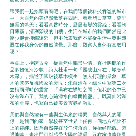
讓我們一起抬頭看看吧，在我們這個被科技吞噬的城市
中，大自然的美仍然散落在四周。看看烈日當空，萬里
無雲的藍天；看看黃昏時分，層層漸變的雲絲；看看朝
日薄霧，清冽縈繞的山樓，生活在城市的我們固然是比
較少機會接觸遠郊，但不代表我們不能從生活中發掘隱
匿在你我身旁的自然勝景。那麼，觀察大自然有甚麼用
呢？
事實上，橫跨古今，從自然中觸景生情、直抒胸臆的作
品多如恆河沙數，詩人杜甫一句「國破山河在，城春草
木深」，描述了國破後草木橫生、無人打理的景象，草
木的繁盛反襯國家的衰敗；朱自清在＜綠＞中寫第二次
去梅雨潭時的震驚：「瀑布在襟袖之間；但我的心中已
沒有瀑布了。我的心隨潭水的綠而搖盪。」既寫仙岩瀑
布的壯麗，也寫自己被美景震撼的激動。
我們與自然總有一些與生俱來的聯繫，自然與人的關
係，是我們的家、學校甚至世界上任何一個地方都比不
上的羈絆。因為自然存在於任何角落，你抬頭能觀、閉
眼能嗅；走出門可以感受太陽的溫暖、躲在家也能聽見