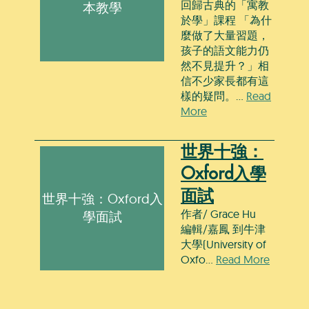
回歸古典的「寓教
本教學
於學」課程 「為什
麼做了大量習題，
孩子的語文能力仍
然不見提升？」相
信不少家長都有這
樣的疑問。…
Read
More
世界十強：
Oxford入學
面試
世界十強：Oxford入
作者/ Grace Hu
學面試
編輯/嘉鳳 到牛津
大學(University of
Oxfo…
Read More