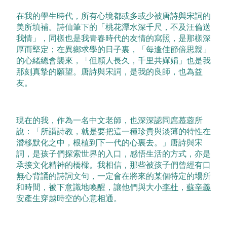
在我的學生時代，所有心境都或多或少被唐詩與宋詞的
美所填補。詩仙筆下的「桃花潭水深千尺，不及汪倫送
我情」，同樣也是我青春時代的友情的寫照，是那樣深
厚而堅定；在異鄉求學的日子裏，「每逢佳節倍思親」
的心緒總會襲來，「但願人長久，千里共嬋娟」也是我
那刻真摯的願望。唐詩與宋詞，是我的良師，也為益
友。
現在的我，作為一名中文老師，也深深認同
席慕蓉
所
說：「所謂詩教，就是要把這一種珍貴與淡薄的特性在
潛移默化之中，根植到下一代的心裏去。」唐詩與宋
詞，是孩子們探索世界的入口，感悟生活的方式，亦是
承接文化精神的橋樑。我相信，那些被孩子們曾經有口
無心背誦的詩詞文句，一定會在將來的某個特定的場所
和時間，被下意識地喚醒，讓他們與大小
李杜
，
蘇辛義
安
產生穿越時空的心意相通。