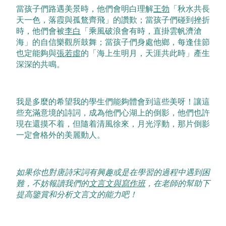
當孩子們路遇美景時，他們會明白理解
王勃
「秋水共長
天一色，落霞與孤鶩齊飛」的讚歎；當孩子們碰到挫折
時，他們會被
李白
「乘風破浪會有時，直掛雲帆濟滄
海」的自信樂觀所鼓舞；當孩子們身處他鄉，每逢佳節
也定能夠與
張若虛
的「海上生明月，天涯共此時」產生
深深的共鳴。
我是多麼的希望我的學生們能夠體會到這些美呀！讓這
些充滿意境的詩詞，成為他們心湖上的倒影，他們也許
現在還摸不着，但隨着清風徐來，月光浮動，那片倒影
一定會格外的美麗動人。
如果你也對唐詩宋詞有興趣或是在學習的過程中遇到困
難，不妨報讀我們的
文言文與寫作班
，在老師的幫助下
提高鑒賞和分析文言文的能力吧
！